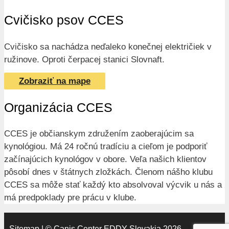
Cvičisko psov CCES
Cvičisko sa nachádza neďaleko konečnej električiek v
ružinove. Oproti čerpacej stanici Slovnaft.
Zobraziť na mape
Organizácia CCES
CCES je občianskym združením zaoberajúcim sa
kynológiou. Má 24 ročnú tradíciu a cieľom je podporiť
začínajúcich kynológov v obore. Veľa našich klientov
pôsobí dnes v štátnych zložkách. Členom nášho klubu
CCES sa môže stať každý kto absolvoval výcvik u nás a
má predpoklady pre prácu v klube.
Sitemap
| © Canis Center EDDY Slovakia 2026