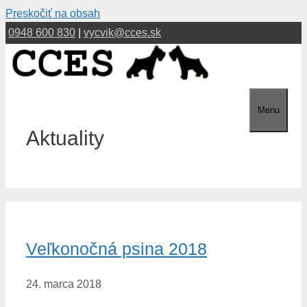
Preskočiť na obsah
0948 600 830
|
vycvik@cces.sk
Menu
Aktuality
Veľkonočná psina 2018
24. marca 2018