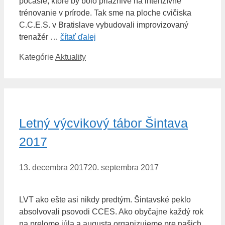
počasie, ktoré by bolo priaznivé na intenzívne
trénovanie v prírode. Tak sme na ploche cvičiska
C.C.E.S. v Bratislave vybudovali improvizovaný
trenažér …
čítať ďalej
Kategórie
Aktuality
Letný výcvikový tábor Šintava
2017
13. decembra 2017
20. septembra 2017
LVT ako ešte asi nikdy predtým. Šintavské peklo
absolvovali psovodi CCES. Ako obyčajne každý rok
na prelome júla a augusta organizujeme pre našich