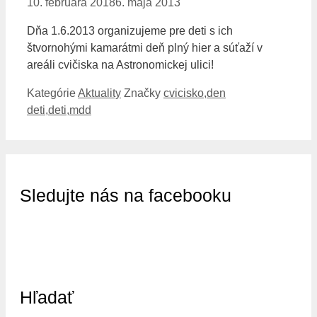
10. februára 2018
6. mája 2013
Dňa 1.6.2013 organizujeme pre deti s ich
štvornohými kamarátmi deň plný hier a súťaží v
areáli cvičiska na Astronomickej ulici!
Kategórie
Aktuality
Značky
cvicisko
,
den
deti
,
deti
,
mdd
Sledujte nás na facebooku
Hľadať