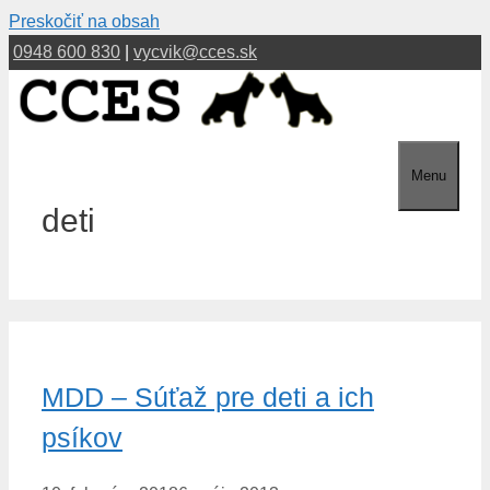
Preskočiť na obsah
0948 600 830
|
vycvik@cces.sk
Menu
deti
MDD – Súťaž pre deti a ich
psíkov