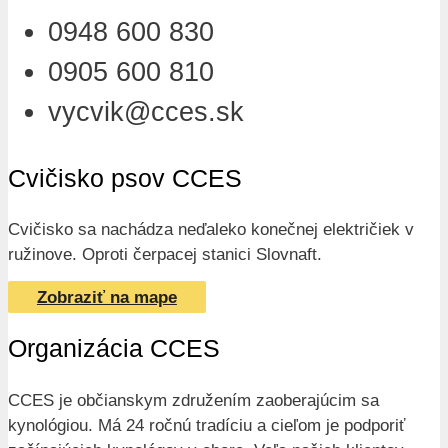
0948 600 830
0905 600 810
vycvik@cces.sk
Cvičisko psov CCES
Cvičisko sa nachádza neďaleko konečnej električiek v
ružinove. Oproti čerpacej stanici Slovnaft.
Zobraziť na mape
Organizácia CCES
CCES je občianskym združením zaoberajúcim sa
kynológiou. Má 24 ročnú tradíciu a cieľom je podporiť