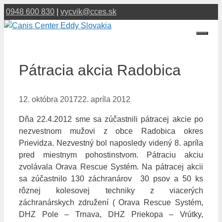
Preskočiť
0948 600 830
|
vycvik@cces.sk
na
obsah
Menu
Pátracia akcia Radobica
12. októbra 2017
22. apríla 2012
Dňa 22.4.2012 sme sa zúčastnili pátracej akcie po
nezvestnom mužovi z obce Radobica okres
Prievidza. Nezvestný bol naposledy videný 8. apríla
pred miestnym pohostinstvom. Pátraciu akciu
zvolávala Orava Rescue Systém. Na pátracej akcii
sa zúčastnilo 130 záchranárov 30 psov a 50 ks
rôznej kolesovej techniky z viacerých
záchranárskych združení ( Orava Rescue Systém,
DHZ Pole – Trnava, DHZ Priekopa – Vrútky,