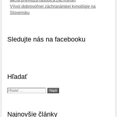
akcia
,
prievidza
,
radobica
,
zachranari
Vývoj dobrovoľnej záchranárskej kynológie na
Slovensku
Sledujte nás na facebooku
Hľadať
Hľadať:
Najnovšie články