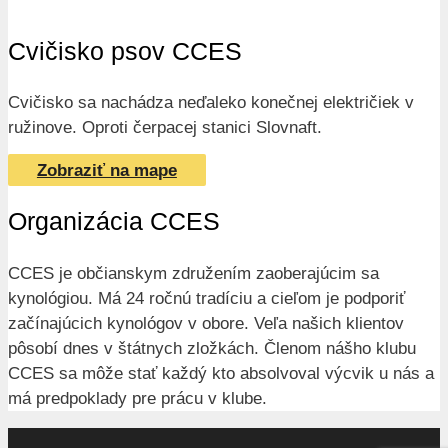
Cvičisko psov CCES
Cvičisko sa nachádza neďaleko konečnej električiek v
ružinove. Oproti čerpacej stanici Slovnaft.
Zobraziť na mape
Organizácia CCES
CCES je občianskym združením zaoberajúcim sa
kynológiou. Má 24 ročnú tradíciu a cieľom je podporiť
začínajúcich kynológov v obore. Veľa našich klientov
pôsobí dnes v štátnych zložkách. Členom nášho klubu
CCES sa môže stať každý kto absolvoval výcvik u nás a
má predpoklady pre prácu v klube.