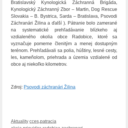
Bratislavský Kynologická Záchranná Brigáda,
Kynologický Záchranný Zbor – Martin, Dog Rescue
Slovakia – B. Bystrica, Sarda – Bratislava, Psovodi
Záchranári Žilina a ďalší ). Pátranie bolo zamerané
na systematické prehľadávanie blízkeho aj
vzdialeného okolia obce Radobice, ktoré sa
vyznačuje pomerne členitým a menej dostupným
terénom. Prehľadávali sa polia, húštiny, lesné cesty,
les, kameňolom, priehrada a územia vzdialené od
obce aj niekoľko kilometrov.
Zdroj:
Psovodi záchranári Žilina
Kategórie
Značky
Aktuality
cces
,
patracia