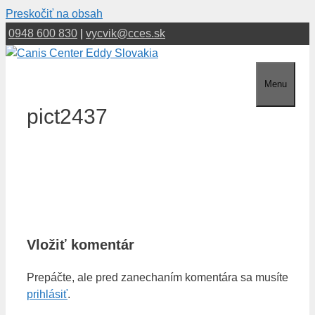
Preskočiť na obsah
0948 600 830
|
vycvik@cces.sk
Menu
pict2437
Vložiť komentár
Prepáčte, ale pred zanechaním komentára sa musíte
prihlásiť
.