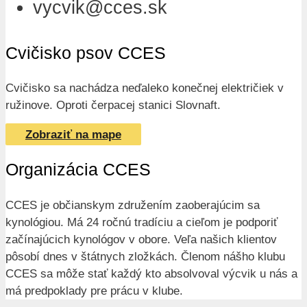
vycvik@cces.sk
Cvičisko psov CCES
Cvičisko sa nachádza neďaleko konečnej električiek v
ružinove. Oproti čerpacej stanici Slovnaft.
Zobraziť na mape
Organizácia CCES
CCES je občianskym združením zaoberajúcim sa
kynológiou. Má 24 ročnú tradíciu a cieľom je podporiť
začínajúcich kynológov v obore. Veľa našich klientov
pôsobí dnes v štátnych zložkách. Členom nášho klubu
CCES sa môže stať každý kto absolvoval výcvik u nás a
má predpoklady pre prácu v klube.