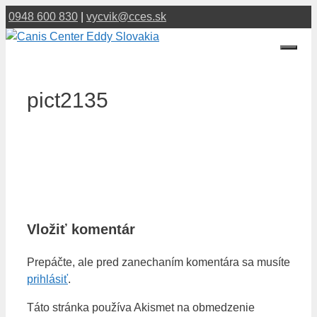
Preskočiť
0948 600 830
|
vycvik@cces.sk
na
obsah
Menu
pict2135
Vložiť komentár
Prepáčte, ale pred zanechaním komentára sa musíte
prihlásiť
.
Táto stránka používa Akismet na obmedzenie