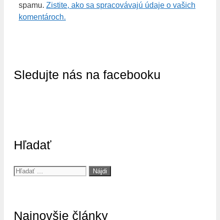
spamu.
Zistite, ako sa spracovávajú údaje o vašich
komentároch.
Sledujte nás na facebooku
Hľadať
Hľadať:
Najnovšie články