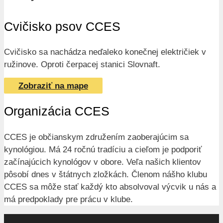
Cvičisko psov CCES
Cvičisko sa nachádza neďaleko konečnej električiek v
ružinove. Oproti čerpacej stanici Slovnaft.
Zobraziť na mape
Organizácia CCES
CCES je občianskym združením zaoberajúcim sa
kynológiou. Má 24 ročnú tradíciu a cieľom je podporiť
začínajúcich kynológov v obore. Veľa našich klientov
pôsobí dnes v štátnych zložkách. Členom nášho klubu
CCES sa môže stať každý kto absolvoval výcvik u nás a
má predpoklady pre prácu v klube.