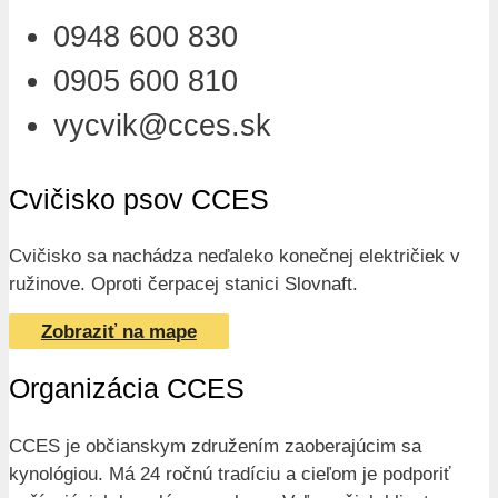
0948 600 830
0905 600 810
vycvik@cces.sk
Cvičisko psov CCES
Cvičisko sa nachádza neďaleko konečnej električiek v
ružinove. Oproti čerpacej stanici Slovnaft.
Zobraziť na mape
Organizácia CCES
CCES je občianskym združením zaoberajúcim sa
kynológiou. Má 24 ročnú tradíciu a cieľom je podporiť