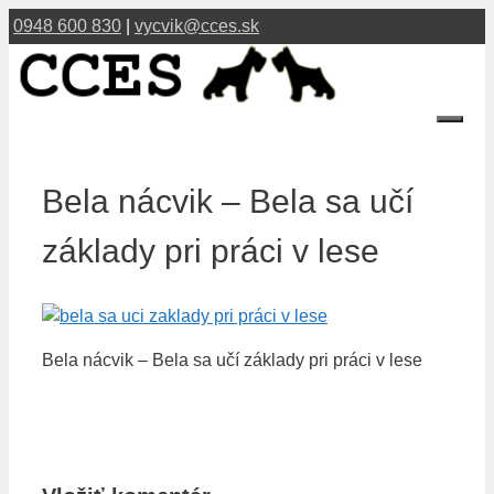
Preskočiť
0948 600 830
|
vycvik@cces.sk
na
obsah
Menu
Bela nácvik – Bela sa učí
základy pri práci v lese
Bela nácvik – Bela sa učí základy pri práci v lese