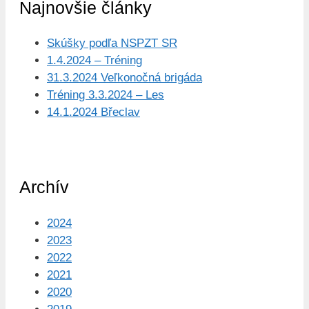
Najnovšie články
Skúšky podľa NSPZT SR
1.4.2024 – Tréning
31.3.2024 Veľkonočná brigáda
Tréning 3.3.2024 – Les
14.1.2024 Břeclav
Archív
2024
2023
2022
2021
2020