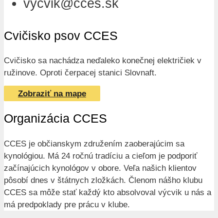
vycvik@cces.sk
Cvičisko psov CCES
Cvičisko sa nachádza neďaleko konečnej električiek v
ružinove. Oproti čerpacej stanici Slovnaft.
Zobraziť na mape
Organizácia CCES
CCES je občianskym združením zaoberajúcim sa
kynológiou. Má 24 ročnú tradíciu a cieľom je podporiť
začínajúcich kynológov v obore. Veľa našich klientov
pôsobí dnes v štátnych zložkách. Členom nášho klubu
CCES sa môže stať každý kto absolvoval výcvik u nás a
má predpoklady pre prácu v klube.