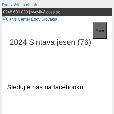
Preskočiť na obsah
0948 600 830
|
vycvik@cces.sk
Menu
2024 Sintava jesen (76)
Sledujte nás na facebooku