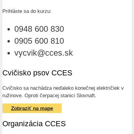
Prihláste sa do kurzu:
0948 600 830
0905 600 810
vycvik@cces.sk
Cvičisko psov CCES
Cvičisko sa nachádza neďaleko konečnej električiek v
ružinove. Oproti čerpacej stanici Slovnaft.
Zobraziť na mape
Organizácia CCES