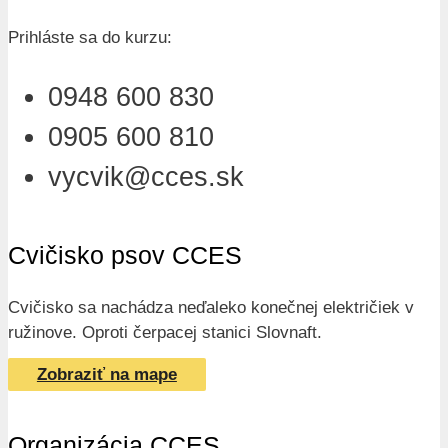
Prihláste sa do kurzu:
0948 600 830
0905 600 810
vycvik@cces.sk
Cvičisko psov CCES
Cvičisko sa nachádza neďaleko konečnej električiek v
ružinove. Oproti čerpacej stanici Slovnaft.
Zobraziť na mape
Organizácia CCES