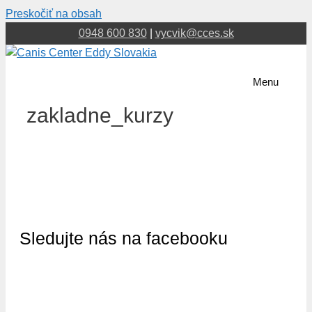
Preskočiť na obsah
0948 600 830
|
vycvik@cces.sk
Menu
zakladne_kurzy
Sledujte nás na facebooku