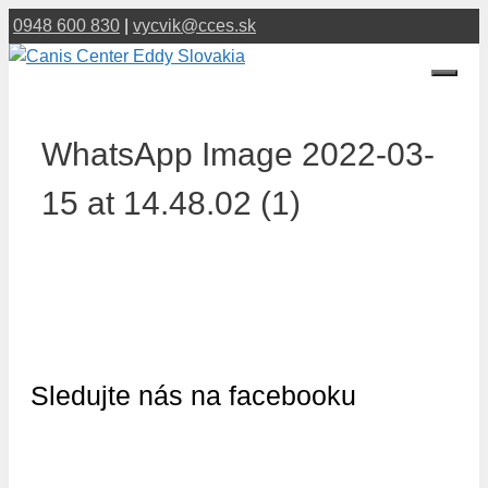
Preskočiť
0948 600 830
|
vycvik@cces.sk
na
obsah
Menu
WhatsApp Image 2022-03-
15 at 14.48.02 (1)
Sledujte nás na facebooku