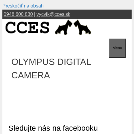
Preskočiť na obsah
0948 600 830
|
vycvik@cces.sk
Menu
OLYMPUS DIGITAL
CAMERA
Sledujte nás na facebooku