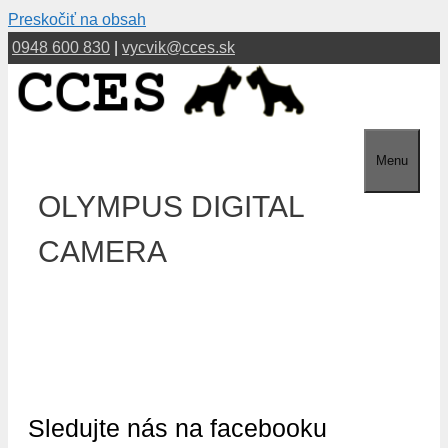
Preskočiť na obsah
0948 600 830
|
vycvik@cces.sk
Menu
OLYMPUS DIGITAL
CAMERA
Sledujte nás na facebooku