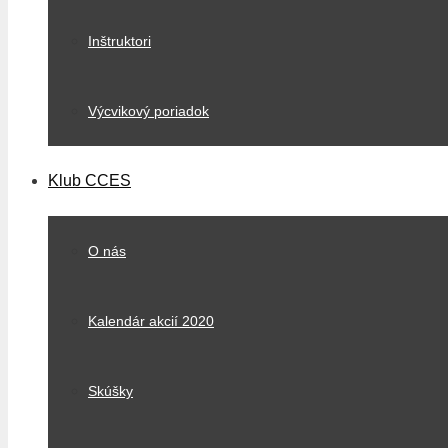
Inštruktori
Výcvikový poriadok
Klub CCES
O nás
Kalendár akcií 2020
Skúšky