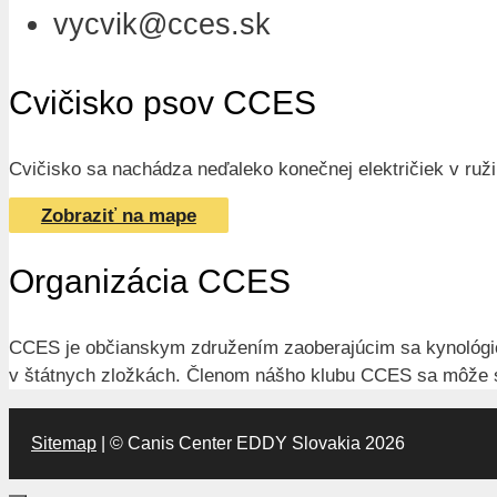
vycvik@cces.sk
Cvičisko psov CCES
Cvičisko sa nachádza neďaleko konečnej električiek v ružin
Zobraziť na mape
Organizácia CCES
CCES je občianskym združením zaoberajúcim sa kynológiou.
v štátnych zložkách. Členom nášho klubu CCES sa môže st
Sitemap
| © Canis Center EDDY Slovakia 2026