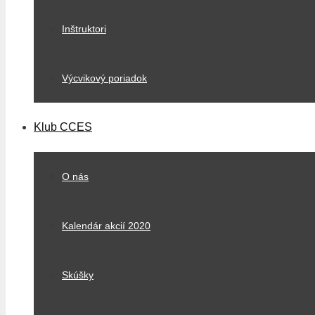
Inštruktori
Výcvikový poriadok
Klub CCES
O nás
Kalendár akcií 2020
Skúšky