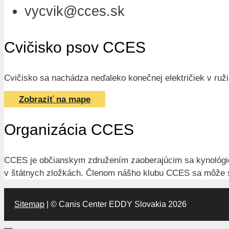
vycvik@cces.sk
Cvičisko psov CCES
Cvičisko sa nachádza neďaleko konečnej električiek v ružin
Zobraziť na mape
Organizácia CCES
CCES je občianskym združením zaoberajúcim sa kynológiou.
v štátnych zložkách. Členom nášho klubu CCES sa môže st
Sitemap
| © Canis Center EDDY Slovakia 2026