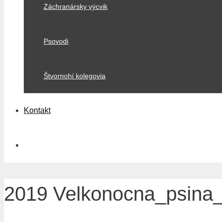
Záchranársky výcvik
Psovodi
Štvornohí kolegovia
Kontakt
2019 Velkonocna_psina_