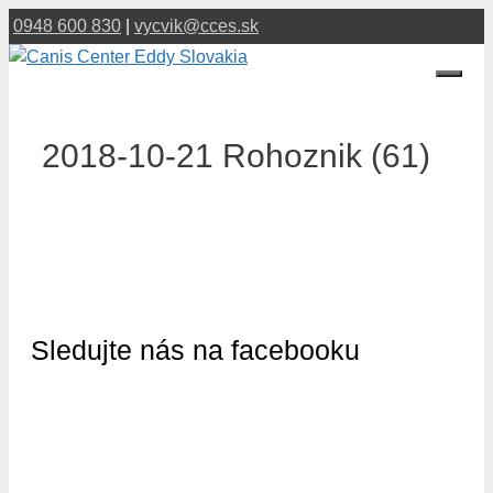
Preskočiť
0948 600 830
|
vycvik@cces.sk
na
obsah
Menu
2018-10-21 Rohoznik (61)
Sledujte nás na facebooku