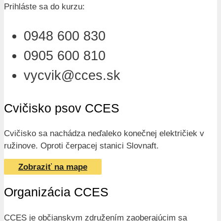
Prihláste sa do kurzu:
0948 600 830
0905 600 810
vycvik@cces.sk
Cvičisko psov CCES
Cvičisko sa nachádza neďaleko konečnej električiek v
ružinove. Oproti čerpacej stanici Slovnaft.
Zobraziť na mape
Organizácia CCES
CCES je občianskym združením zaoberajúcim sa