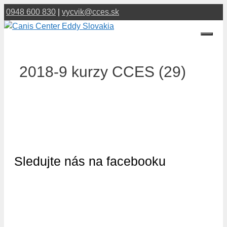
Preskočiť
0948 600 830
|
vycvik@cces.sk
na
obsah
Menu
2018-9 kurzy CCES (29)
Sledujte nás na facebooku