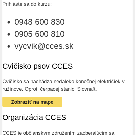
Prihláste sa do kurzu:
0948 600 830
0905 600 810
vycvik@cces.sk
Cvičisko psov CCES
Cvičisko sa nachádza neďaleko konečnej električiek v
ružinove. Oproti čerpacej stanici Slovnaft.
Zobraziť na mape
Organizácia CCES
CCES je občianskym združením zaoberajúcim sa