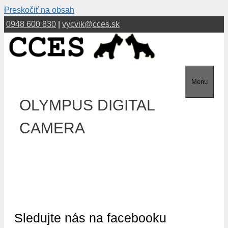
Preskočiť na obsah
0948 600 830
|
vycvik@cces.sk
Menu
OLYMPUS DIGITAL
CAMERA
Sledujte nás na facebooku