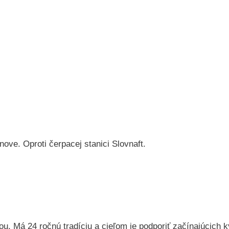
ove. Oproti čerpacej stanici Slovnaft.
 Má 24 ročnú tradíciu a cieľom je podporiť začínajúcich k