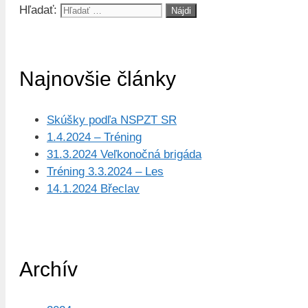
Hľadať:
Najnovšie články
Skúšky podľa NSPZT SR
1.4.2024 – Tréning
31.3.2024 Veľkonočná brigáda
Tréning 3.3.2024 – Les
14.1.2024 Břeclav
Archív