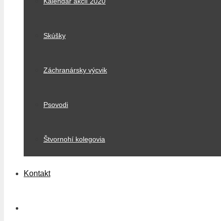
Kalendár akcií 2020
Skúšky
Záchranársky výcvik
Psovodi
Štvornohí kolegovia
Kontakt