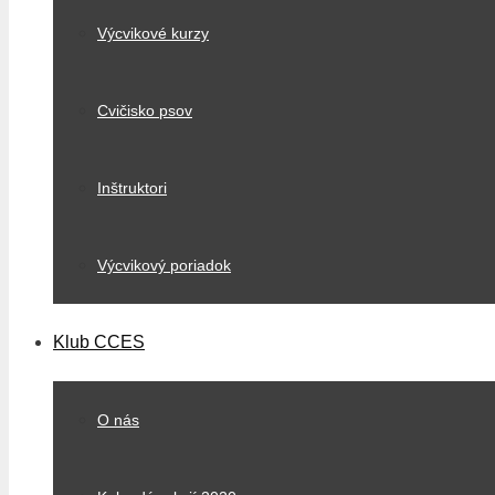
Výcvikové kurzy
Cvičisko psov
Inštruktori
Výcvikový poriadok
Klub CCES
O nás