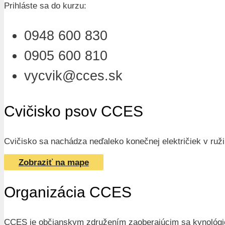
Prihláste sa do kurzu:
0948 600 830
0905 600 810
vycvik@cces.sk
Cvičisko psov CCES
Cvičisko sa nachádza neďaleko konečnej električiek v ružin
Zobraziť na mape
Organizácia CCES
CCES je občianskym združením zaoberajúcim sa kynológiou.