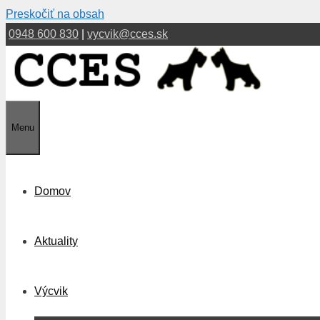
Preskočiť na obsah
0948 600 830
|
vycvik@cces.sk
Menu
Domov
Aktuality
Výcvik