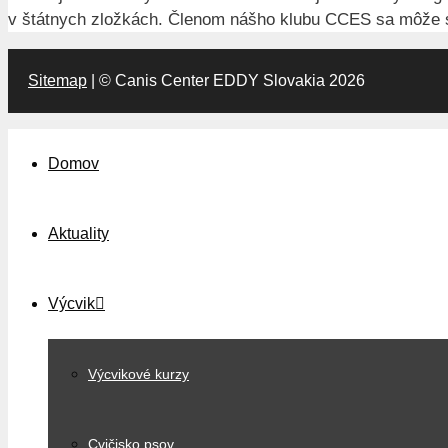
v štátnych zložkách. Členom nášho klubu CCES sa môže st
Sitemap
| © Canis Center EDDY Slovakia 2026
Domov
Aktuality
Výcvik
Výcvikové kurzy
Cvičisko psov