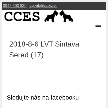
Preskočiť
0948 600 830
|
vycvik@cces.sk
na
obsah
Menu
2018-8-6 LVT Sintava
Sered (17)
Sledujte nás na facebooku