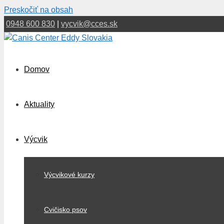
Preskočiť na obsah
0948 600 830
|
vycvik@cces.sk
Domov
Aktuality
Výcvik
Výcvikové kurzy
Cvičisko psov