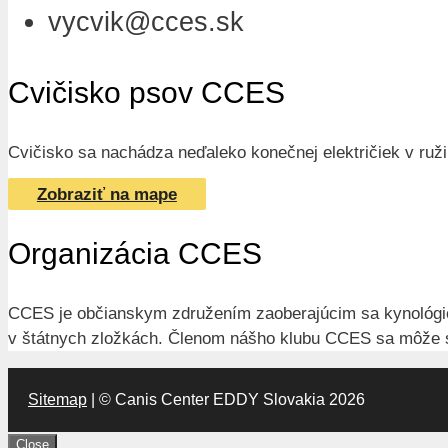
vycvik@cces.sk
Cvičisko psov CCES
Cvičisko sa nachádza neďaleko konečnej električiek v ružin
Zobraziť na mape
Organizácia CCES
CCES je občianskym združením zaoberajúcim sa kynológiou.
v štátnych zložkách. Členom nášho klubu CCES sa môže st
Sitemap
| © Canis Center EDDY Slovakia 2026
Close