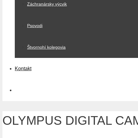
Záchranársky výcvik
Psovodi
Štvornohí kolegovia
Kontakt
OLYMPUS DIGITAL C