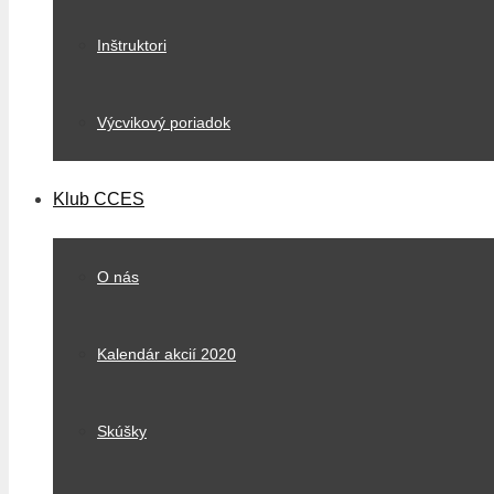
Inštruktori
Výcvikový poriadok
Klub CCES
O nás
Kalendár akcií 2020
Skúšky