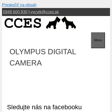
Preskočiť na obsah
0948 600 830
|
vycvik@cces.sk
Menu
OLYMPUS DIGITAL
CAMERA
Sledujte nás na facebooku