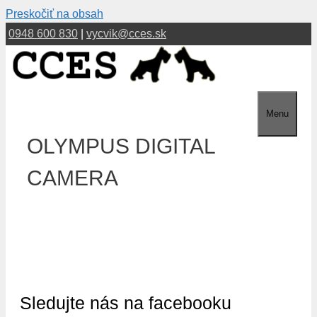
Preskočiť na obsah
0948 600 830
|
vycvik@cces.sk
Menu
OLYMPUS DIGITAL
CAMERA
Sledujte nás na facebooku