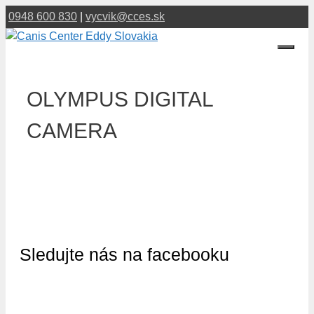
Preskočiť
0948 600 830
|
vycvik@cces.sk
na
obsah
Menu
OLYMPUS DIGITAL
CAMERA
Sledujte nás na facebooku