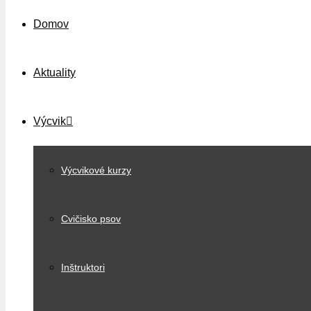
Domov
Aktuality
Výcvik
Výcvikové kurzy
Cvičisko psov
Inštruktori