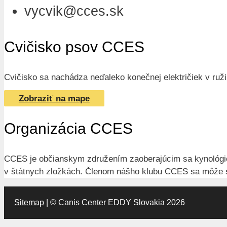
vycvik@cces.sk
Cvičisko psov CCES
Cvičisko sa nachádza neďaleko konečnej električiek v ružin
Zobraziť na mape
Organizácia CCES
CCES je občianskym združením zaoberajúcim sa kynológiou.
v štátnych zložkách. Členom nášho klubu CCES sa môže st
Sitemap
| © Canis Center EDDY Slovakia 2026