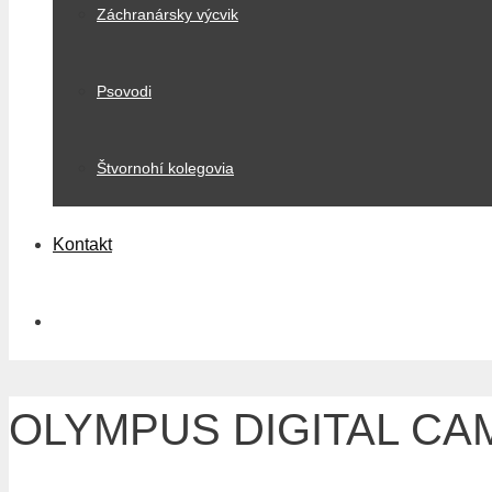
Záchranársky výcvik
Psovodi
Štvornohí kolegovia
Kontakt
OLYMPUS DIGITAL C