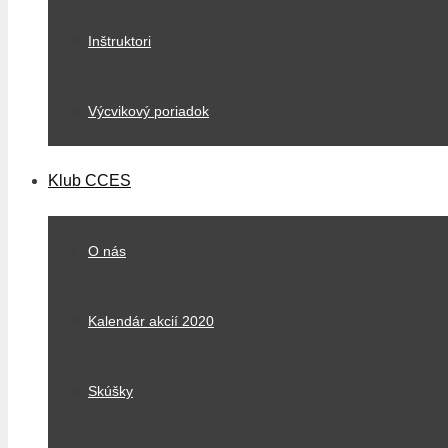
Inštruktori
Výcvikový poriadok
Klub CCES
O nás
Kalendár akcií 2020
Skúšky