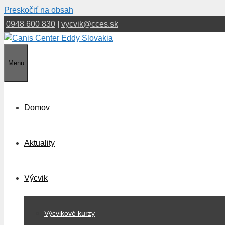
Preskočiť na obsah
0948 600 830
|
vycvik@cces.sk
Menu
Domov
Aktuality
Výcvik
Výcvikové kurzy