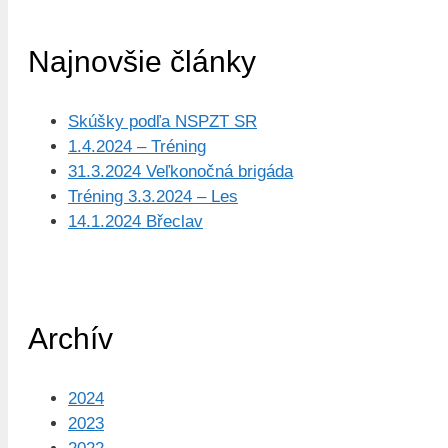
Najnovšie články
Skúšky podľa NSPZT SR
1.4.2024 – Tréning
31.3.2024 Veľkonočná brigáda
Tréning 3.3.2024 – Les
14.1.2024 Břeclav
Archív
2024
2023