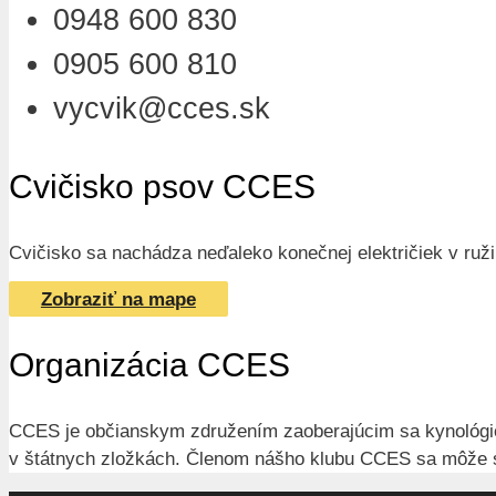
0948 600 830
0905 600 810
vycvik@cces.sk
Cvičisko psov CCES
Cvičisko sa nachádza neďaleko konečnej električiek v ružin
Zobraziť na mape
Organizácia CCES
CCES je občianskym združením zaoberajúcim sa kynológiou.
v štátnych zložkách. Členom nášho klubu CCES sa môže st