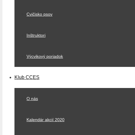
Cvičisko psov
Inštruktori
Výcvikový poriadok
Klub CCES
O nás
Kalendár akcií 2020