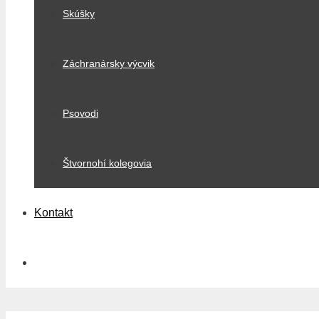
Skúšky
Záchranársky výcvik
Psovodi
Štvornohí kolegovia
Kontakt