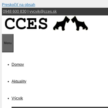
Preskočiť na obsah
0948 600 830
|
vycvik@cces.sk
Menu
Domov
Aktuality
Výcvik