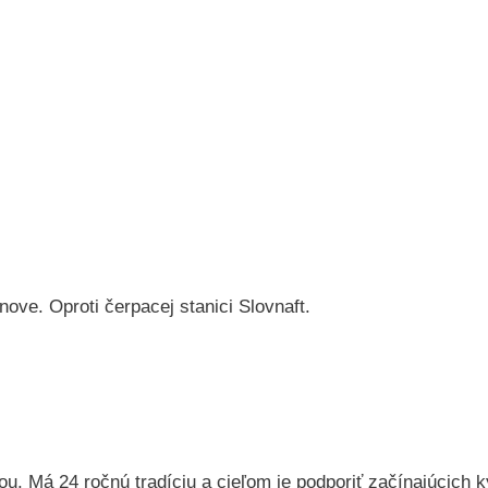
ove. Oproti čerpacej stanici Slovnaft.
 Má 24 ročnú tradíciu a cieľom je podporiť začínajúcich k