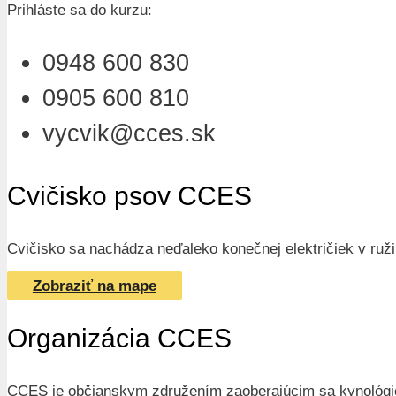
Prihláste sa do kurzu:
0948 600 830
0905 600 810
vycvik@cces.sk
Cvičisko psov CCES
Cvičisko sa nachádza neďaleko konečnej električiek v ružin
Zobraziť na mape
Organizácia CCES
CCES je občianskym združením zaoberajúcim sa kynológiou.