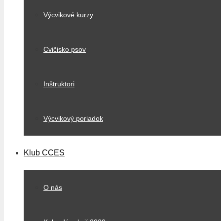
Výcvikové kurzy
Cvičisko psov
Inštruktori
Výcvikový poriadok
Klub CCES
O nás