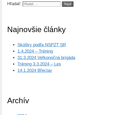
Hľadať:
Najnovšie články
Skúšky podľa NSPZT SR
1.4.2024 – Tréning
31.3.2024 Veľkonočná brigáda
Tréning 3.3.2024 – Les
14.1.2024 Břeclav
Archív