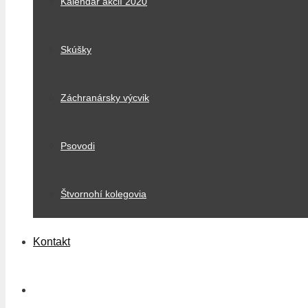
Kalendár akcií 2020
Skúšky
Záchranársky výcvik
Psovodi
Štvornohí kolegovia
Kontakt