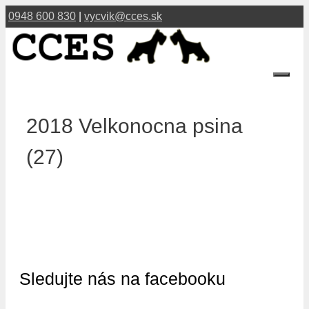
Preskočiť
0948 600 830
|
vycvik@cces.sk
na
obsah
Menu
2018 Velkonocna psina
(27)
Sledujte nás na facebooku