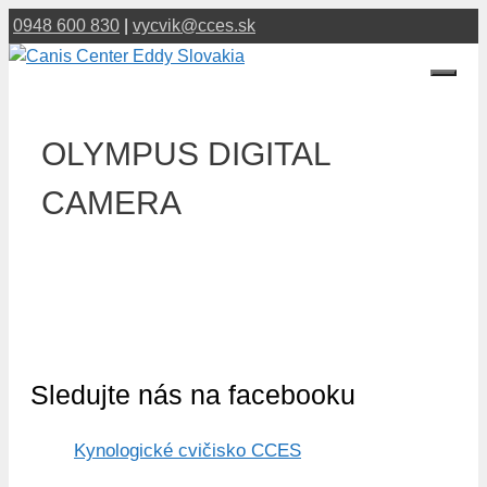
Preskočiť
0948 600 830
|
vycvik@cces.sk
na
obsah
Menu
OLYMPUS DIGITAL
CAMERA
Sledujte nás na facebooku
Kynologické cvičisko CCES