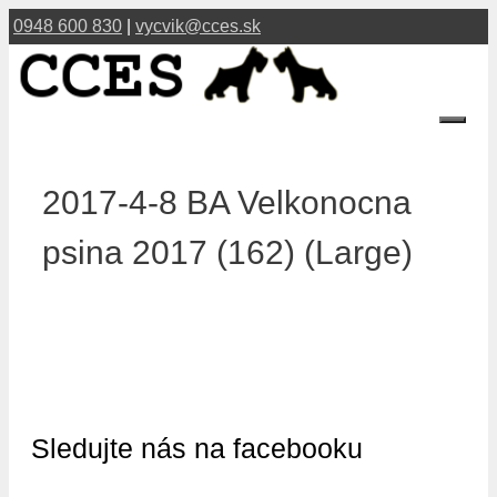
Preskočiť
0948 600 830
|
vycvik@cces.sk
na
obsah
Menu
2017-4-8 BA Velkonocna
psina 2017 (162) (Large)
Sledujte nás na facebooku