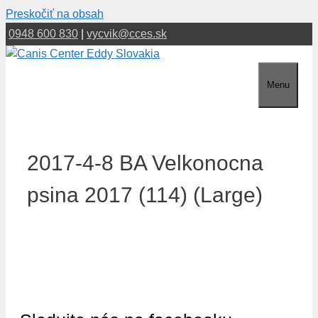
Preskočiť na obsah
0948 600 830
|
vycvik@cces.sk
Menu
2017-4-8 BA Velkonocna
psina 2017 (114) (Large)