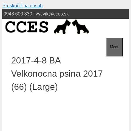
Preskočiť na obsah
0948 600 830
|
vycvik@cces.sk
Menu
2017-4-8 BA
Velkonocna psina 2017
(66) (Large)