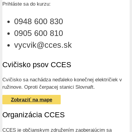
Prihláste sa do kurzu:
0948 600 830
0905 600 810
vycvik@cces.sk
Cvičisko psov CCES
Cvičisko sa nachádza neďaleko konečnej električiek v
ružinove. Oproti čerpacej stanici Slovnaft.
Zobraziť na mape
Organizácia CCES
CCES je občianskym združením zaoberajúcim sa