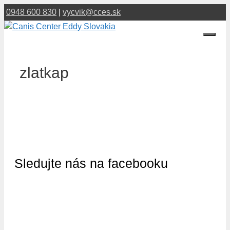
Preskočiť
0948 600 830
|
vycvik@cces.sk
na
obsah
Menu
zlatkap
Sledujte nás na facebooku