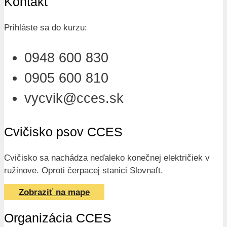
Kontakt
Prihláste sa do kurzu:
0948 600 830
0905 600 810
vycvik@cces.sk
Cvičisko psov CCES
Cvičisko sa nachádza neďaleko konečnej električiek v
ružinove. Oproti čerpacej stanici Slovnaft.
Zobraziť na mape
Organizácia CCES