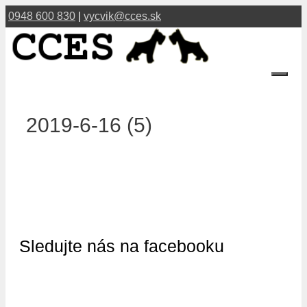
Preskočiť
0948 600 830
|
vycvik@cces.sk
na
obsah
Menu
2019-6-16 (5)
Sledujte nás na facebooku