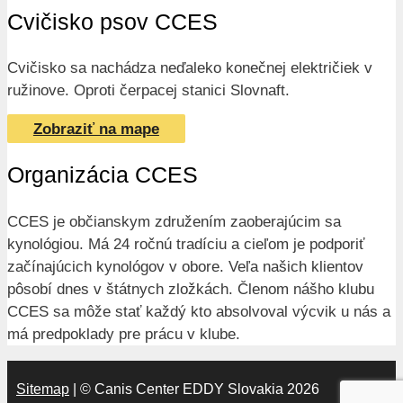
Cvičisko psov CCES
Cvičisko sa nachádza neďaleko konečnej električiek v
ružinove. Oproti čerpacej stanici Slovnaft.
Zobraziť na mape
Organizácia CCES
CCES je občianskym združením zaoberajúcim sa
kynológiou. Má 24 ročnú tradíciu a cieľom je podporiť
začínajúcich kynológov v obore. Veľa našich klientov
pôsobí dnes v štátnych zložkách. Členom nášho klubu
CCES sa môže stať každý kto absolvoval výcvik u nás a
má predpoklady pre prácu v klube.
Sitemap
| © Canis Center EDDY Slovakia 2026